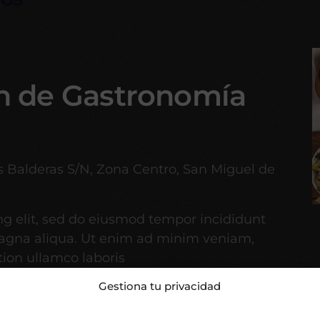
ón de Gastronomía
 Balderas S/N, Zona Centro, San Miguel de
ng elit, sed do eiusmod tempor incididunt
magna aliqua. Ut enim ad minim veniam,
tion ullamco laboris
Gestiona tu privacidad