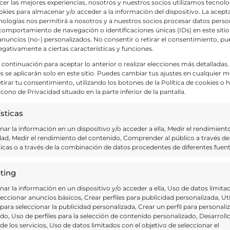
cer las mejores experiencias, nosotros y nuestros socios utilizamos tecnolo
ies para almacenar y/o acceder a la información del dispositivo. La acept
my Exh
nologías nos permitirá a nosotros y a nuestros socios procesar datos perso
omportamiento de navegación o identificaciones únicas (IDs) en este sitio
nuncios (no-) personalizados. No consentir o retirar el consentimiento, p
 Balderas S/N, Zona Centro, San Miguel de
egativamente a ciertas características y funciones.
a continuación para aceptar lo anterior o realizar elecciones más detalladas.
s se aplicarán solo en este sitio. Puedes cambiar tus ajustes en cualquier
etirar tu consentimiento, utilizando los botones de la Política de cookies o
ng elit, sed do eiusmod tempor incididunt
 icono de Privacidad situado en la parte inferior de la pantalla.
magna aliqua. Ut enim ad minim veniam,
tion ullamco laboris
sticas
ar la información en un dispositivo y/o acceder a ella, Medir el rendimiento
dad, Medir el rendimiento del contenido, Comprender al público a través de
ticas o a través de la combinación de datos procedentes de diferentes fuent
ting
 2:00 pm
-
5:00 pm
ar la información en un dispositivo y/o acceder a ella, Uso de datos limita
 desde Yucatán
leccionar anuncios básicos, Crear perfiles para publicidad personalizada, Uti
 para seleccionar la publicidad personalizada, Crear un perfil para personaliz
do, Uso de perfiles para la selección de contenido personalizado, Desarroll
de los servicios, Uso de datos limitados con el objetivo de seleccionar el
 Balderas S/N, Zona Centro, San Miguel de