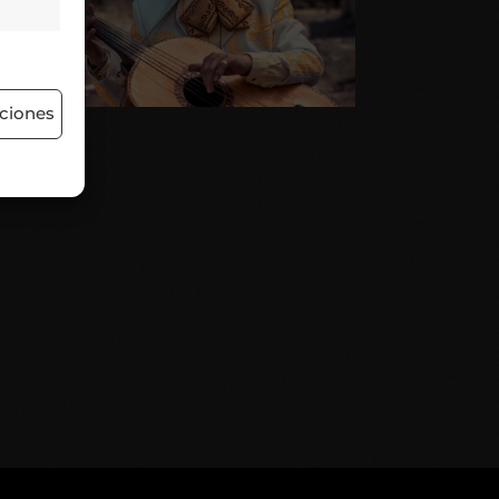
 activo
ciones
 activo