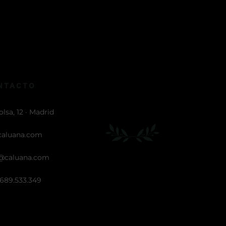
NTACTO
olsa, 12 · Madrid
caluana.com
@caluana.com
.689.533.349