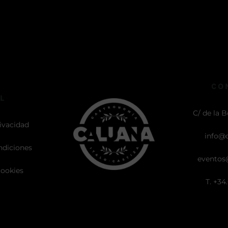
CO
L
C/ de la B
rivacidad
info@
ndiciones
eventos
cookies
T. +34