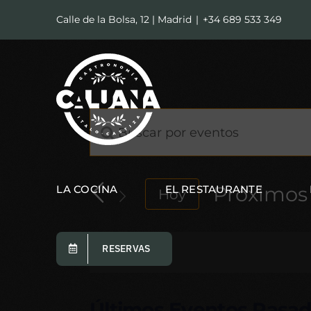
Calle de la Bolsa, 12 | Madrid
|
+34 689 533 349
Introduce
Navegación
la
de
palabra
clave.
Próximos
LA COCINA
EL RESTAURANTE
Hoy
búsqueda
Busca
Seleccion
y
Eventos
para
la
RESERVAS
vistas
la
fecha.
de
palabra
clave.
Últimos Eventos Pasa