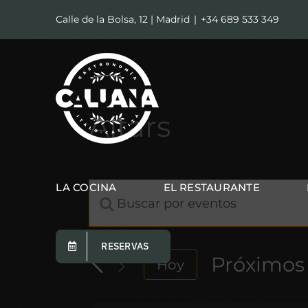
Calle de la Bolsa, 12 | Madrid
|
+34 689 533 349
Altars
LA COCINA
EL RESTAURANTE
Introduce
Navegación
la
de
palabra
RESERVAS
clave.
Próximos
Hoy
búsqueda
Busca
Seleccion
y
Eventos