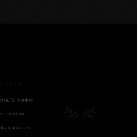
NTACTO
olsa, 12 · Madrid
caluana.com
@caluana.com