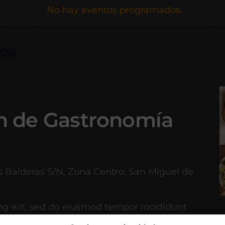
No hay eventos programados.
dos
ón de Gastronomía
 Balderas S/N, Zona Centro, San Miguel de
ng elit, sed do eiusmod tempor incididunt
magna aliqua. Ut enim ad minim veniam,