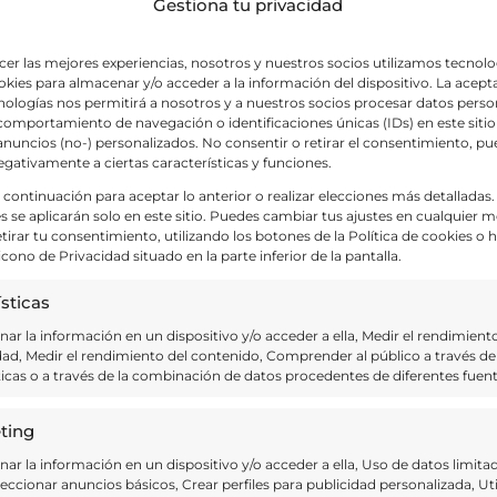
Gestiona tu privacidad
tion ullamco laboris
cer las mejores experiencias, nosotros y nuestros socios utilizamos tecnolo
ies para almacenar y/o acceder a la información del dispositivo. La acept
nologías nos permitirá a nosotros y a nuestros socios procesar datos perso
omportamiento de navegación o identificaciones únicas (IDs) en este sitio
nuncios (no-) personalizados. No consentir o retirar el consentimiento, p
my Exh
egativamente a ciertas características y funciones.
a continuación para aceptar lo anterior o realizar elecciones más detalladas.
s se aplicarán solo en este sitio. Puedes cambiar tus ajustes en cualquier
 Balderas S/N, Zona Centro, San Miguel de
etirar tu consentimiento, utilizando los botones de la Política de cookies o
 icono de Privacidad situado en la parte inferior de la pantalla.
ng elit, sed do eiusmod tempor incididunt
sticas
magna aliqua. Ut enim ad minim veniam,
ar la información en un dispositivo y/o acceder a ella, Medir el rendimiento
dad, Medir el rendimiento del contenido, Comprender al público a través de
tion ullamco laboris
ticas o a través de la combinación de datos procedentes de diferentes fuent
ting
ar la información en un dispositivo y/o acceder a ella, Uso de datos limita
leccionar anuncios básicos, Crear perfiles para publicidad personalizada, Uti
 10:00 am
-
noviembre 8, 2023 @ 1:00 pm