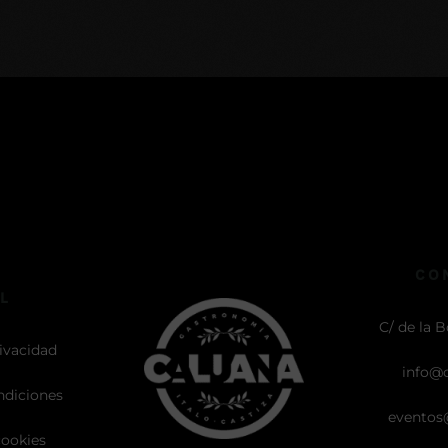
CO
L
C/ de la B
rivacidad
info@
ndiciones
eventos
cookies