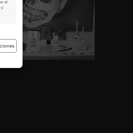
ar el
o y
 activo
ciones
 activo