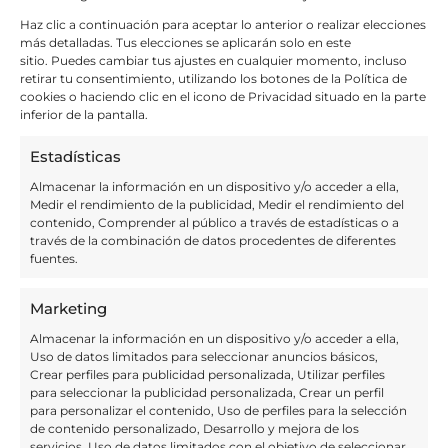
¿A quién se la regalas?
Haz clic a continuación para aceptar lo anterior o realizar elecciones
más detalladas. Tus elecciones se aplicarán solo en este
sitio. Puedes cambiar tus ajustes en cualquier momento, incluso
retirar tu consentimiento, utilizando los botones de la Política de
cookies o haciendo clic en el icono de Privacidad situado en la parte
inferior de la pantalla.
De conformidad con lo dispuesto en el Reglamento General
Estadísticas
de Protección de Datos de la UE (RGPD) y en la Ley
Orgánica de Protección de Datos 3/2018 de 5 de diciembre
,
Almacenar la información en un dispositivo y/o acceder a ella,
le informamos que los datos que nos facilite mediante el
Medir el rendimiento de la publicidad, Medir el rendimiento del
presente formulario de contacto forman parte de un
contenido, Comprender al público a través de estadísticas o a
tratamiento del que es responsable Resistencia Tortuga S.L
con CIF B02675171
con la finalidad de gestionar y responder
través de la combinación de datos procedentes de diferentes
las solicitudes de información y/o consultas recibidas. La
fuentes.
legitimación del tratamiento se basa en el consentimiento
del interesado. No se cederán datos a terceros salvo
obligación legal. Podrá ejercitar los derechos de acceso,
Marketing
rectificación y supresión de los datos, así como otros
derechos, tal y como se explica en la información
Puede
Almacenar la información en un dispositivo y/o acceder a ella,
consultar la información adicional y detallada sobre
Uso de datos limitados para seleccionar anuncios básicos,
protección de datos en la
POLÍTICA DE PRIVACIDAD DE
Crear perfiles para publicidad personalizada, Utilizar perfiles
DATOS
y en los
TÉRMINOS Y CONDICIONES
o enviando un
para seleccionar la publicidad personalizada, Crear un perfil
email a: info@caluana.com
para personalizar el contenido, Uso de perfiles para la selección
de contenido personalizado, Desarrollo y mejora de los
servicios, Uso de datos limitados con el objetivo de seleccionar