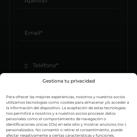
Gestiona tu privacidad
Elige el importe en €
*
Para ofrecer las mejores experiencias, nosotros y nuestros socios
utilizamos tecnologías como cookies para almacenar y/o acceder a
la información del dispositivo. La aceptación de estas tecnologías
nos permitirá a nosotros y a nuestros socios procesar datos
personales como el comportamiento de navegación o
identificaciones únicas (IDs) en este sitio y mostrar anuncios (no-)
personalizados. No consentir o retirar el consentimiento, puede
afectar negativamente a ciertas características y funciones.