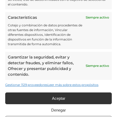
He leído y acepto el Aviso
el contenido.
Legal y la Política de
privacidad de Caluana
Características
Siempre activo
Restaurante
Cotejo y combinación de datos procedentes de
otras fuentes de información, Vincular
diferentes dispositivos, Identificación de
Quiero recibir ofertas
dispositivos en función de la información
especiales y comunicados del
transmitida de forma automática.
restaurante por correo
electrónico y SMS (Me podré
Garantizar la seguridad, evitar y
dar de baja en cualquier
detectar fraudes, y eliminar fallos,
momento).
Siempre activo
Ofrecer y presentar publicidad y
contenido.
Enviar
Gestionar 1129 proveedores
Leer más sobre estos propósitos
Aceptar
Denegar