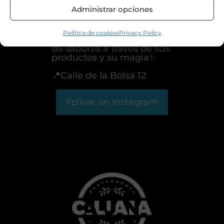
Administrar opciones
@
caluana.madrid
Política de cookies
Privacy Policy
Italia y España, una búsqueda
de sabores a través de sus
productos y su magia✨
📍Calle de la Bolsa 12
Follow on Instagram